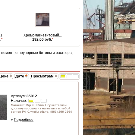
01
Хромомагнезитовый...
.
*
192,00 руб.
*
 цемент, огнеупорные бетоны и растворы,
Цене
Дате
Просмотрам
Артикул:
85012
Наличие:
Магнетит Мкр.=0,05мм Осуществляем
доставку порошка из магнетита в любой
регион РФ Службы сбыта: (863) 266-2564
»
Подробнее