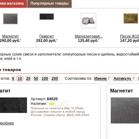
нки магазина
Популярные товары
Магнетит
Гематит
Магнезитовая...
Песок Ж1
290,00 руб.
*
292,00 руб.
*
125,40 руб.
*
147,20 руб
орные сухие смеси и заполнители: огнеупорные песок и щебень, жаростойкий
, клей и т.п.
р товаров
татов:
6
10
20
50
100
200
Сортировка по:
Имени
Артикулу
атит
Магнетит
Артикул:
84020
Наличие:
Порошок из гематита Мкр.=0,05мм
Доставляем гематит в любой город
России. Служба сбыта: (863) 266-2564
дробнее