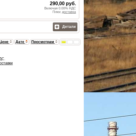
290,00 руб.
Включая 0.00% НДС
Плюс
доставка
Детали
Цене
Дате
Просмотрам
ДС.
оставки