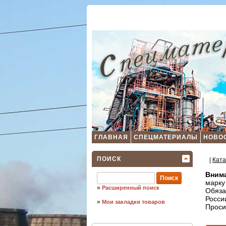
ГЛАВНАЯ
СПЕЦМАТЕРИАЛЫ
НОВО
ПОИСК
|
Ката
Внима
марку
»
Расширенный поиск
Обяза
Росси
»
Мои закладки товаров
Проси