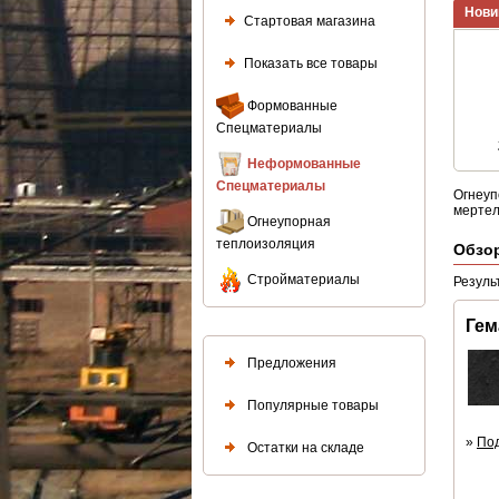
Нови
Стартовая магазина
Показать все товары
Формованные
Спецматериалы
Неформованные
Спецматериалы
Огнеуп
мертели
Огнеупорная
теплоизоляция
Обзо
Стройматериалы
Резуль
Гем
Предложения
Популярные товары
»
По
Остатки на складе